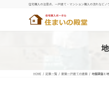
コ
ナ
住宅購入の注意点、一戸建て・マンション購入の流れなどノ
ン
ビ
テ
ゲ
ン
ー
ツ
シ
へ
ョ
ス
ン
キ
に
地
ッ
移
プ
動
HOME
記事一覧
新築一戸建ての建築
地盤調査と