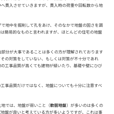
中へ貫入させていきますが、貫入時の荷重や回転数から地
グで地中を掘削して孔をあけ、そのなかで地盤の固さを調
験は簡易的なものと言われますが、ほとんどの住宅の地盤
造部分が大事であることは多くの方が理解されております
てその対策をしていない、もしくは対策が不十分であれ
物の工事品質が高くても建物が傾いたり、基礎や壁にひび
の工事品質だけではなく、地盤についても十分に注意すべ
土地では、地盤が弱いこと（
軟弱地盤
）が多いのは多くの
ば地盤が良いと考えている方が多いようですが、これは事