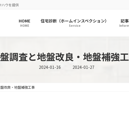
ウハウを提供
HOME
住宅診断（ホームインスペクション）
記事
HOME
Service
Infor
盤調査と地盤改良・地盤補強工
最
2024-01-16
2024-01-27
終
更
新
日
時
地盤改良・地盤補強工事
: