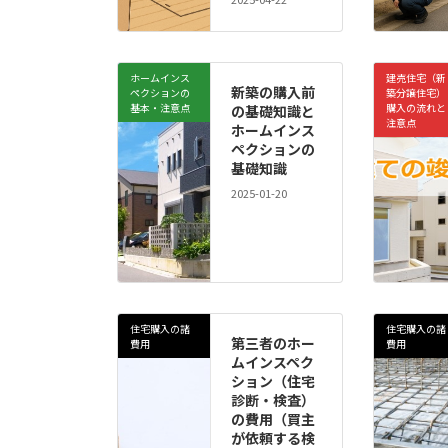
ホームインス
建売住宅（新
新築の購入前
ペクションの
築分譲住宅）
基本・注意点
購入の流れと
の基礎知識と
注意点
ホームインス
ペクションの
基礎知識
2025-01-20
住宅購入の諸
住宅購入の諸
第三者のホー
費用
費用
ムインスペク
ション（住宅
診断・検査）
の費用（買主
が依頼する検