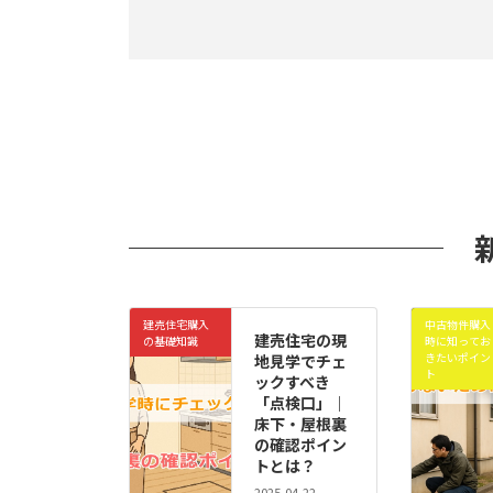
建売住宅購入
中古物件購入
建売住宅の現
の基礎知識
時に知ってお
きたいポイン
地見学でチェ
ト
ックすべき
「点検口」｜
床下・屋根裏
の確認ポイン
トとは？
2025-04-22