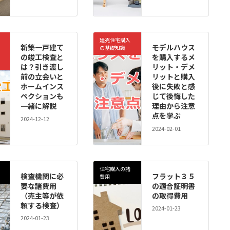
建売住宅購入
新築一戸建て
モデルハウス
の基礎知識
の竣工検査と
を購入するメ
は？引き渡し
リット・デメ
前の立会いと
リットと購入
ホームインス
後に失敗と感
ペクションも
じて後悔した
一緒に解説
理由から注意
点を学ぶ
2024-12-12
2024-02-01
住宅購入の諸
検査機関に必
フラット３５
費用
要な諸費用
の適合証明書
（売主等が依
の取得費用
頼する検査）
2024-01-23
2024-01-23