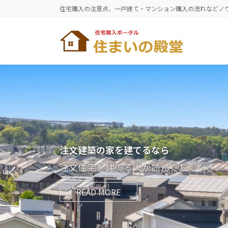
コ
ナ
住宅購入の注意点、一戸建て・マンション購入の流れなどノ
ン
ビ
テ
ゲ
ン
ー
ツ
シ
へ
ョ
ス
ン
キ
に
ッ
移
プ
動
注文建築の家を建てるなら
注文住宅を建てる人が読んでおくべきノ
READ MORE