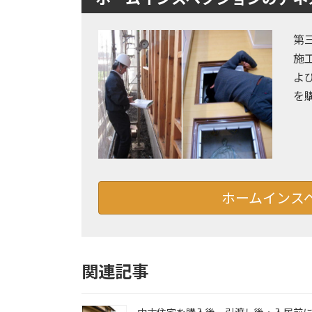
第
施
よ
を
ホームインス
関連記事
中古住宅を購入後、引渡し後・入居前