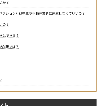
いか？
ペクション）は売主や不動産業者に遠慮しなくていいの？
いの？
きはできる？
が心配では？
？
スト