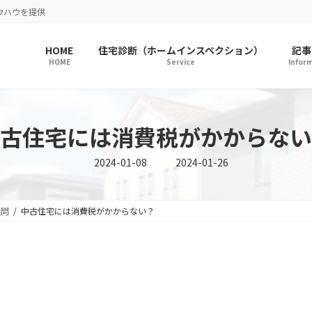
ウハウを提供
HOME
住宅診断（ホームインスペクション）
記事
HOME
Service
Infor
古住宅には消費税がかからない
最
2024-01-08
2024-01-26
終
更
新
日
時
疑問
中古住宅には消費税がかからない？
: