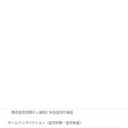
カテゴリー
新築マンション
新築マンションのチェックポイント
中古マンション
中古住宅
中古住宅を購入するときのチェックポイントと注意点
中古住宅購入の素朴な疑問
中古物件購入時に知っておきたいポイント
築年数で見る中古物件購入のメリット・デメリット
既存住宅売買かし保険と中古住宅の保証
ホームインスペクション（住宅診断・住宅検査）