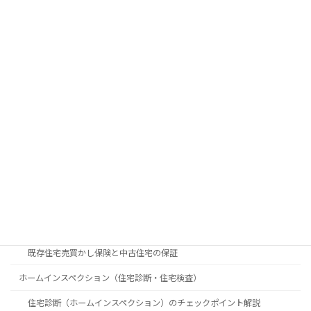
カテゴリー
新築マンション
新築マンションのチェックポイント
中古マンション
中古住宅
中古住宅を購入するときのチェックポイントと注意点
中古住宅購入の素朴な疑問
中古物件購入時に知っておきたいポイント
築年数で見る中古物件購入のメリット・デメリット
既存住宅売買かし保険と中古住宅の保証
ホームインスペクション（住宅診断・住宅検査）
住宅診断（ホームインスペクション）のチェックポイント解説