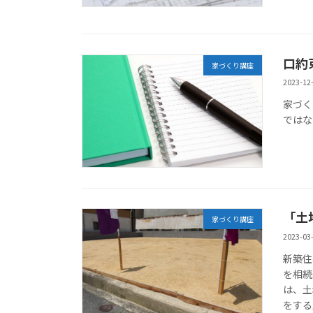
口約
家づくり講座
2023-12
家づく
ではな
「土
家づくり講座
2023-03
新築住
を相続
は、土
をする