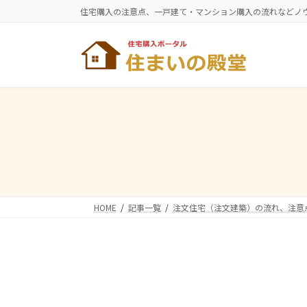
コ
ナ
住宅購入の注意点、一戸建て・マンション購入の流れなどノ
ン
ビ
テ
ゲ
ン
ー
ツ
シ
へ
ョ
ス
ン
キ
に
ッ
移
プ
動
HOME
記事一覧
注文住宅（注文建築）の流れ、注意