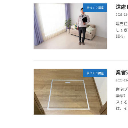
遠慮
家づくり講座
2023-12
建売住
しすぎ
語る。
業者
家づくり講座
2023-12
住宅プ
築家）
スする
は、そ